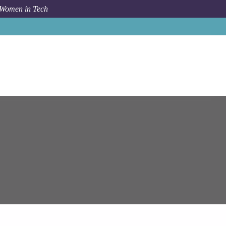
 Women in Tech
nior Enterprise Architect Technology Consultant (m/w/d)