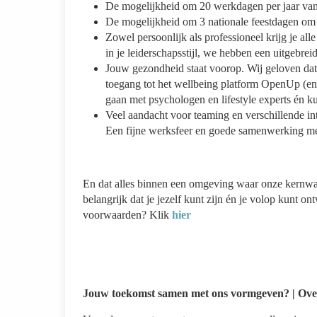
De mogelijkheid om 20 werkdagen per jaar vanu
De mogelijkheid om 3 nationale feestdagen om t
Zowel persoonlijk als professioneel krijg je all
in je leiderschapsstijl, we hebben een uitgebre
Jouw gezondheid staat voorop. Wij geloven dat al
toegang tot het wellbeing platform OpenUp (en 
gaan met psychologen en lifestyle experts én k
Veel aandacht voor teaming en verschillende int
Een fijne werksfeer en goede samenwerking me
En dat alles binnen een omgeving waar onze kernwaard
belangrijk dat je jezelf kunt zijn én je volop kunt o
voorwaarden? Klik
hier
Jouw toekomst samen met ons vormgeven? | Over j