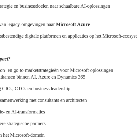
trategie en businessdoelen naar schaalbare AI-oplossingen
 van legacy-omgevingen naar
Microsoft Azure
bestendige digitale platformen en applicaties op het Microsoft-ecosy
pact?
on- en go-to-marketstrategieën voor Microsoft-oplossingen
antkansen binnen AI, Azure en Dynamics 365
ng CIO-, CTO- en business leadership
in samenwerking met consultants en architecten
e- en AI-transformaties
re strategische partners
en het Microsoft-domein