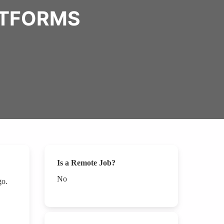
ATFORMS
Is a Remote Job?
No
o go.