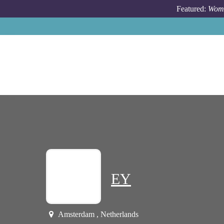
Skip to main content
Featured:
Wome
EY
Amsterdam , Netherlands