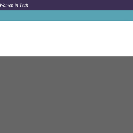
 Women in Tech
y
Amsterdam
(Senior) Manager - Microsoft AI Platforms