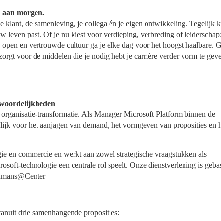
n aan morgen.
je klant, de samenleving, je collega én je eigen ontwikkeling. Tegelijk k
w leven past. Of je nu kiest voor verdieping, verbreding of leiderschap: 
n open en vertrouwde cultuur ga je elke dag voor het hoogst haalbare. 
orgt voor de middelen die je nodig hebt je carrière verder vorm te gev
twoordelijkheden
 organisatie-transformatie. Als Manager Microsoft Platform binnen de
elijk voor het aanjagen van demand, het vormgeven van proposities en 
ogie en commercie en werkt aan zowel strategische vraagstukken als
osoft-technologie een centrale rol speelt. Onze dienstverlening is geba
 Humans@Center
anuit drie samenhangende proposities: