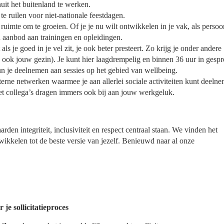
it het buitenland te werken.
e ruilen voor niet-nationale feestdagen.
e ruimte om te groeien. Of je je nu wilt ontwikkelen in je vak, als persoo
id aanbod aan trainingen en opleidingen.
s je goed in je vel zit, je ook beter presteert. Zo krijg je onder andere
ook jouw gezin). Je kunt hier laagdrempelig en binnen 36 uur in gesp
un je deelnemen aan sessies op het gebied van wellbeing.
erne netwerken waarmee je aan allerlei sociale activiteiten kunt deeln
t collega’s dragen immers ook bij aan jouw werkgeluk.
en integriteit, inclusiviteit en respect centraal staan. We vinden het
ntwikkelen tot de beste versie van jezelf. Benieuwd naar al onze
e sollicitatieproces