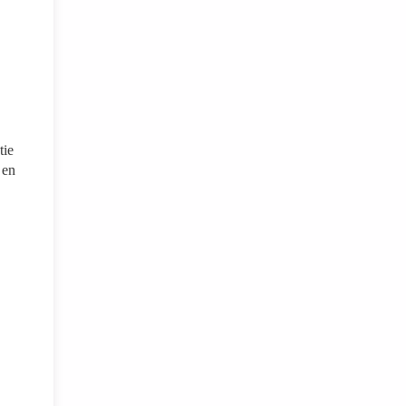
tie
 en