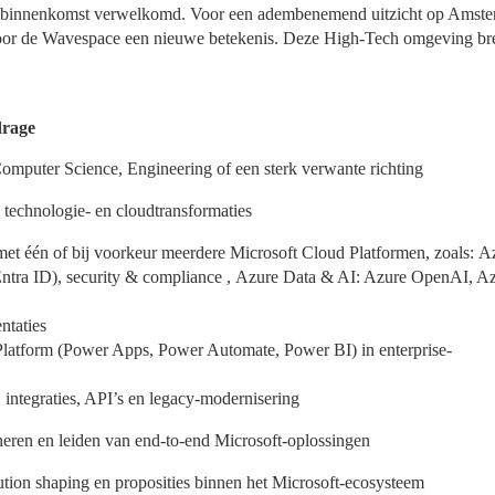
ij binnenkomst verwelkomd. Voor een adembenemend uitzicht op Amst
door de Wavespace een nieuwe betekenis. Deze High-Tech omgeving br
drage
mputer Science, Engineering of een sterk verwante richting
 technologie- en cloudtransformaties
met één of bij voorkeur meerdere Microsoft Cloud Platformen, zoals: A
(Entra ID), security & compliance , Azure Data & AI: Azure OpenAI, A
ntaties
atform (Power Apps, Power Automate, Power BI) in enterprise-
, integraties, API’s en legacy-modernisering
neren en leiden van end-to-end Microsoft-oplossingen
ution shaping en proposities binnen het Microsoft-ecosysteem