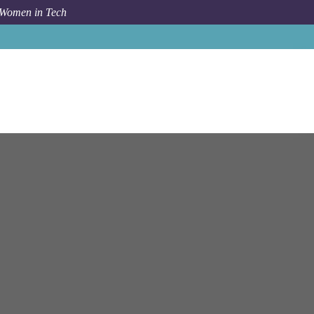
 Women in Tech
droid, Web) / Digital Health Excellence Center (w/m/d)