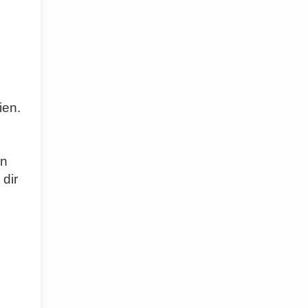
ien.
en
 dir