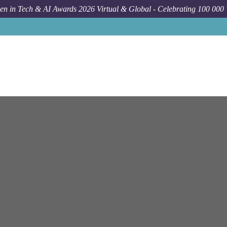
n in Tech & AI Awards 2026 Virtual & Global - Celebrating 100 000
Job
Ey
Berlin
Lead Developer Mobile Apps (iOS, An