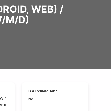
ROID, WEB) /
W/M/D)
Is a Remote Job?
wir
No
 vor