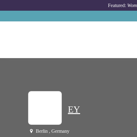
Skip to main content
Featured:
Wome
EY
Berlin , Germany