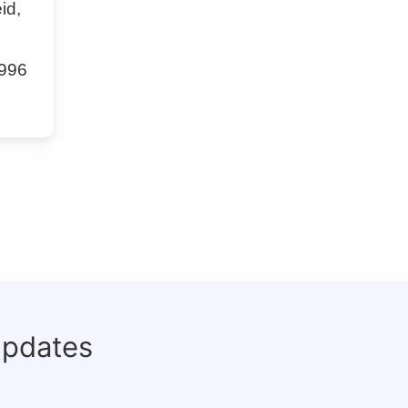
id,
 996
updates