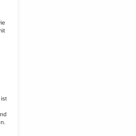
ie
it
ist
und
n.