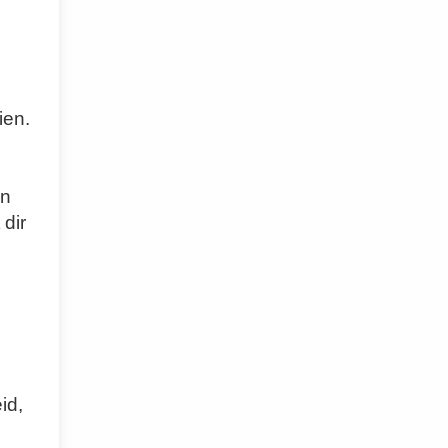
ien.
en
 dir
id,