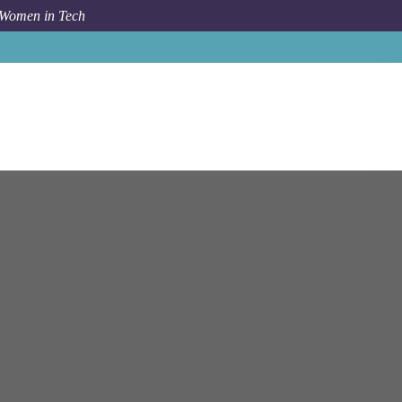
 Women in Tech
P Finance Controlling Consultant (SAP FI/CO) (w/m/d)