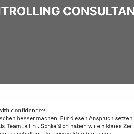
TROLLING CONSULTANT
 with confidence?
sschen besser machen. Für diesen Anspruch setzen 
Team „all in“. Schließlich haben wir ein klares Ziel
um zu schaffen – für unsere Mandant:innen,