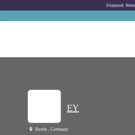
Skip to main content
Featured:
Wome
EY
Berlin , Germany