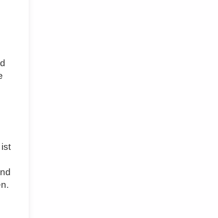
nd
e
ist
und
n.