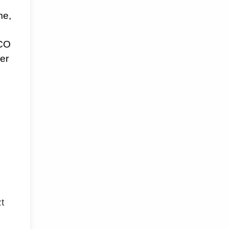
me,
/CO
er
t