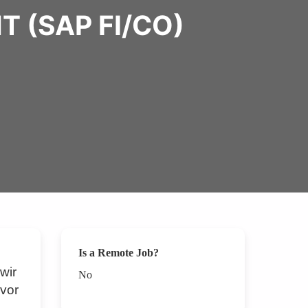
 (SAP FI/CO)
Is a Remote Job?
wir
No
 vor