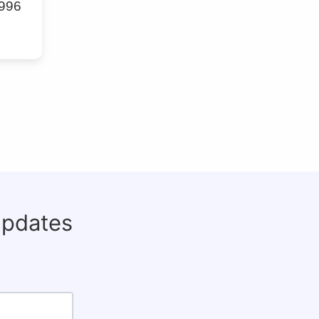
 996
updates