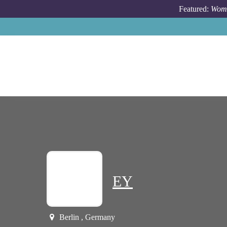
Skip to main content
Featured:
Wome
EY
Berlin , Germany