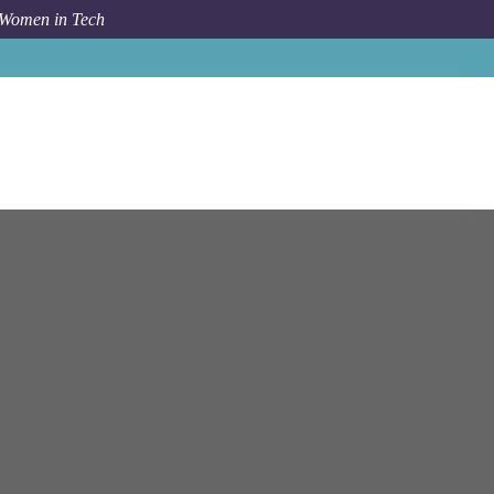
 Women in Tech
ior) Consultant Digital Risk (Financial Services) (w/m/d)