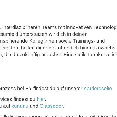
n, interdisziplinären Teams mit innovativen Technolog
tsumfeld unterstützen wir dich in deinen
Inspirierende Kolleg:innen sowie Trainings- und
-the-Job, helfen dir dabei, über dich hinauszuwachs
 die du zukünftig brauchst. Eine steile Lernkurve ist
ozess bei EY findest du auf unserer
Karriereseite
.
rvices findest du
hier
.
u auf
kununu
und
Glassdoor
.
n alle Bewerbungen. Sag uns gerne frühzeitig Besche