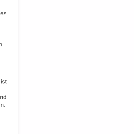
nes
h
ist
und
n.