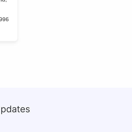
 996
updates