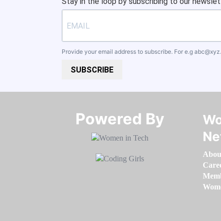
Stay in the loop by subscribing to our newslet
Provide your email address to subscribe. For e.g
abc@xyz
SUBSCRIBE
Powered By​​​​​​​
Wo
Ne
Abou
Care
Memb
Women