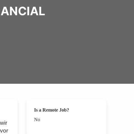
NANCIAL
Is a Remote Job?
No
wir
 vor