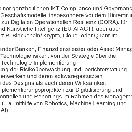
 einer ganzheitlichen IKT-Compliance und Governan
er Geschäftsmodelle, insbesondere vor dem Hintergr
zur Digitalen Operationellen Resilienz (DORA), für
und Künstliche Intelligenz (EU-AI ACT), aber auch
 z.B. Blockchain/ Krypto, Cloud- oder Quantum
render Banken, Finanzdienstleister oder Asset Mana
echnologierisiken, von der Strategie über die
r Technologie-Implementierung
rung der Risikoüberwachung und -berichterstattung
hmenwerken und deren softwaregestützten
 des Designs als auch deren Wirksamkeit
mplementierungsprojekten zur Digitalisierung und
Kontrollen und Reportings im Rahmen des Managem
n (u.a. mithilfe von Robotics, Machine Learning und
 AI)