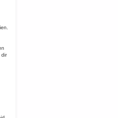
ien.
en
 dir
id,