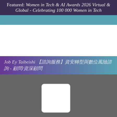
Skip to main content
Featured:
Women in Tech & AI Awards 2026 Virtual &
Global - Celebrating 100 000 Women in Tech
Job
Ey
Taibeishi
【諮詢服務】資安轉型與數位風險諮
詢 - 顧問/資深顧問