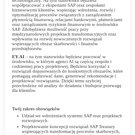
technologiczny. Na tym stanowisku będziesz
współpracować z ekspertami SAP oraz zespołami
biznesowymi klientów, wspierając wdrożenia, rozwój i
optymalizację procesów związanych z zarządzaniem
płynnością finansową, relacjami bankowymi, płatnościami
oraz zarządzaniem ryzykiem finansowym w środowisku
SAP. Zdobędziesz możliwość pracy przy
międzynarodowych projektach transformacyjnych oraz
wpływania na rozwój nowoczesnych rozwiązań
wspierających obszar skarbowości i finansów
przedsiębiorstw.
EY.AI
– na tym stanowisku będziesz pracować w
środowisku, w którym agenci AI są częścią zespołu i
codziennej pracy projektowej. Będziesz korzystać z
rozwiązań dopasowanych do konkretnych obszarów, które
pomagają analizować dane, generować rekomendacje i
projektować rozwiązania. Dzięki temu szybciej
przechodzisz od analizy do działania i budujesz przewagę
dla klientów.
Twój zakres obowiązków
Udział we wdrożeniach systemu SAP oraz projektach
rozwojowych.
Projektowanie koncepcji rozwiązań SAP Treasury
wspierających transformację procesów skarbowych,