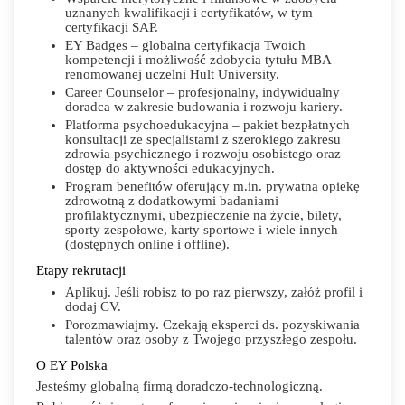
uznanych kwalifikacji i certyfikatów, w tym
certyfikacji SAP.
EY Badges – globalna certyfikacja Twoich
kompetencji i możliwość zdobycia tytułu MBA
renomowanej uczelni Hult University.
Career Counselor – profesjonalny, indywidualny
doradca w zakresie budowania i rozwoju kariery.
Platforma psychoedukacyjna – pakiet bezpłatnych
konsultacji ze specjalistami z szerokiego zakresu
zdrowia psychicznego i rozwoju osobistego oraz
dostęp do aktywności edukacyjnych.
Program benefitów oferujący m.in. prywatną opiekę
zdrowotną z dodatkowymi badaniami
profilaktycznymi, ubezpieczenie na życie, bilety,
sporty zespołowe, karty sportowe i wiele innych
(dostępnych online i offline).
Etapy rekrutacji
Aplikuj. Jeśli robisz to po raz pierwszy, załóż profil i
dodaj CV.
Porozmawiajmy. Czekają eksperci ds. pozyskiwania
talentów oraz osoby z Twojego przyszłego zespołu.
O EY Polska
Jesteśmy globalną firmą doradczo-technologiczną.