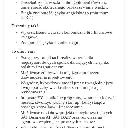
Doświadczenie w szkoleniu użytkowników oraz
umiejętność skutecznego przekazywania wiedzy.
Biegła znajomość języka angielskiego (minimum
B2/C1).
Docenimy także
Wykształcenie wyższe ekonomiczne lub finansowo-
księgowe.
Znajomość języka niemieckiego.
To oferujemy
Pracę przy projektach realizowanych dla
międzynarodowych spółek działających na rynku
polskim i zagranicznym.
Możliwość zdobywania międzynarodowego
doświadczenia projektowego.
Wygodny, hybrydowy model pracy uwzględniający
Twoje potrzeby w zakresie czasu i miejsca jej
wykonywania.
Innovate EY – unikalne programy, w ramach których
możesz stworzyć własny start-up, korzystając z
naszego know-how i finansowania.
Możliwość udziału w projektach wykorzystujących
SAP Business AI, SAP BAIP oraz rozwiązania
agentowe wspierające procesy biznesowe.
Wsparcie merytoryczne i finansowe w zdobyciu