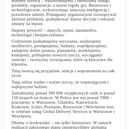
Robimy różnicę – transformujemy i zmieniamy usługi,
produkty, organizacje, a nawet reguły gry. Biznesowo i
technologicznie, wykorzystując sztuczną inteligencję i
prawdziwe talenty. Pomagamy organizacjom rozwiązywać
złożone problemy, podejmować lepsze decyzje i wdrażać
zmiany na lepsze.
Dajemy pewność – danych, opinii, standardów,
technologii i bezpieczeństwa.
Codziennie podejmujemy wyzwania, analizujemy
możliwości, promptujemy, badamy, współpracujemy,
zadajemy dobre pytania, planujemy, modelujemy,
kodujemy, próbujemy nowych rzeczy, wyciągamy
wnioski – tworzymy rozwiązania, które są kluczowe dla
klientów.
Tutaj tworzą się przyjaźnie, relacje i wspomnienia na całe
życie.
Tutaj robisz trudne i ważne rzeczy, ze wspierającymi i
najlepszymi ludźmi.
Zatrudniamy ponad 390 000 wyjątkowych osób w ponad
150 krajach na świecie. W Polsce jest nas ponad 7000 –
pracujemy w Warszawie, Gdańsku, Katowicach,
Krakowie, Łodzi, Poznaniu, Rzeszowie i Wrocławiu oraz
w centrum usług Global Delivery Services w Warszawie i
Wrocławiu.
Dbamy o środowisko – nie tylko biznesowe. W ramach
realizacji założonego planu zmniejszyliśmy globalną