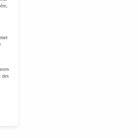
ère,
rmet
e
avers
c des