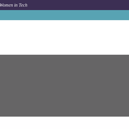
 Women in Tech
are
78530 Buc
CDI - Ingénieur déploiement logiciel H/F