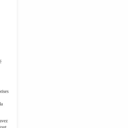
é
rises
la
 avez
tout