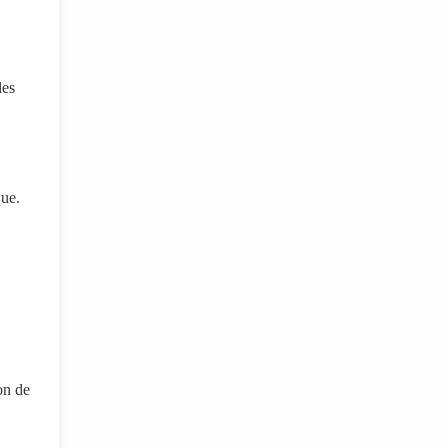
les
que.
on de