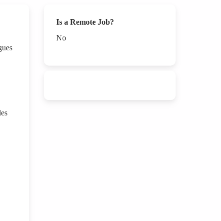
Is a Remote Job?
No
gues
les