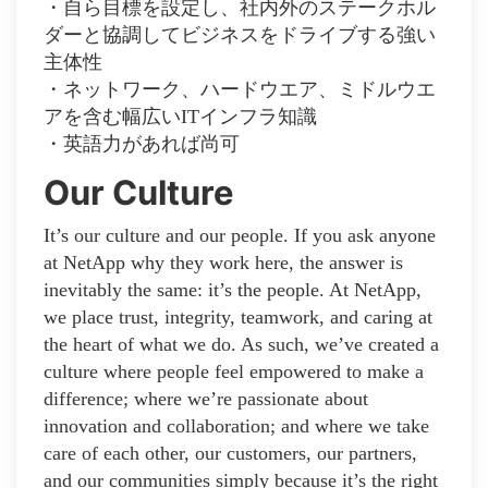
・自ら目標を設定し、社内外のステークホル
ダーと協調してビジネスをドライブする強い
主体性
・ネットワーク、ハードウエア、ミドルウエ
アを含む幅広いITインフラ知識
・英語力があれば尚可
Our Culture
It’s our culture and our people. If you ask anyone
at NetApp why they work here, the answer is
inevitably the same: it’s the people. At NetApp,
we place trust, integrity, teamwork, and caring at
the heart of what we do. As such, we’ve created a
culture where people feel empowered to make a
difference; where we’re passionate about
innovation and collaboration; and where we take
care of each other, our customers, our partners,
and our communities simply because it’s the right