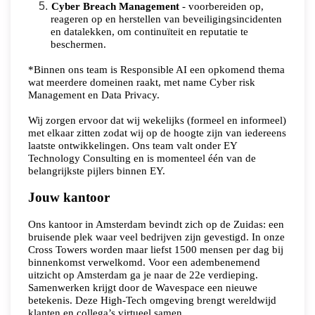
Cyber Breach Management
- voorbereiden op,
reageren op en herstellen van beveiligingsincidenten
en datalekken, om continuïteit en reputatie te
beschermen.
*Binnen ons team is Responsible AI een opkomend thema
wat meerdere domeinen raakt, met name Cyber risk
Management en Data Privacy.
Wij zorgen ervoor dat wij wekelijks (formeel en informeel)
met elkaar zitten zodat wij op de hoogte zijn van iedereens
laatste ontwikkelingen. Ons team valt onder EY
Technology Consulting en is momenteel één van de
belangrijkste pijlers binnen EY.
Jouw kantoor
Ons kantoor in Amsterdam bevindt zich op de Zuidas: een
bruisende plek waar veel bedrijven zijn gevestigd. In onze
Cross Towers worden maar liefst 1500 mensen per dag bij
binnenkomst verwelkomd. Voor een adembenemend
uitzicht op Amsterdam ga je naar de 22e verdieping.
Samenwerken krijgt door de Wavespace een nieuwe
betekenis. Deze High-Tech omgeving brengt wereldwijd
klanten en collega’s virtueel samen.