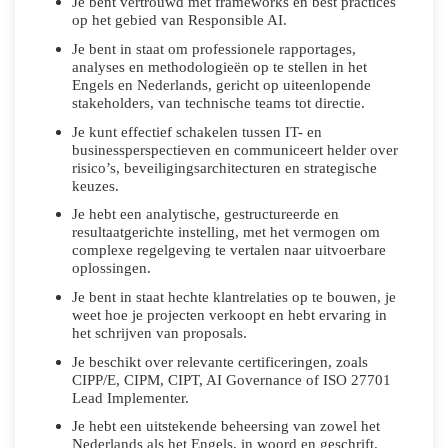
Je bent vertrouwd met frameworks en best practices
op het gebied van Responsible AI.
Je bent in staat om professionele rapportages,
analyses en methodologieën op te stellen in het
Engels en Nederlands, gericht op uiteenlopende
stakeholders, van technische teams tot directie.
Je kunt effectief schakelen tussen IT- en
businessperspectieven en communiceert helder over
risico’s, beveiligingsarchitecturen en strategische
keuzes.
Je hebt een analytische, gestructureerde en
resultaatgerichte instelling, met het vermogen om
complexe regelgeving te vertalen naar uitvoerbare
oplossingen.
Je bent in staat hechte klantrelaties op te bouwen, je
weet hoe je projecten verkoopt en hebt ervaring in
het schrijven van proposals.
Je beschikt over relevante certificeringen, zoals
CIPP/E, CIPM, CIPT, AI Governance of ISO 27701
Lead Implementer.
Je hebt een uitstekende beheersing van zowel het
Nederlands als het Engels, in woord en geschrift.