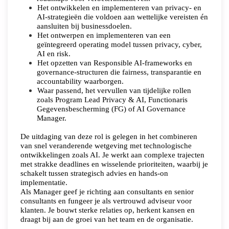
Het ontwikkelen en implementeren van privacy- en
AI-strategieën die voldoen aan wettelijke vereisten én
aansluiten bij businessdoelen.
Het ontwerpen en implementeren van een
geïntegreerd operating model tussen privacy, cyber,
AI en risk.
Het opzetten van Responsible AI-frameworks en
governance-structuren die fairness, transparantie en
accountability waarborgen.
Waar passend, het vervullen van tijdelijke rollen
zoals Program Lead Privacy & AI, Functionaris
Gegevensbescherming (FG) of AI Governance
Manager.
De uitdaging van deze rol is gelegen in het combineren
van snel veranderende wetgeving met technologische
ontwikkelingen zoals AI. Je werkt aan complexe trajecten
met strakke deadlines en wisselende prioriteiten, waarbij je
schakelt tussen strategisch advies en hands-on
implementatie.
Als Manager geef je richting aan consultants en senior
consultants en fungeer je als vertrouwd adviseur voor
klanten. Je bouwt sterke relaties op, herkent kansen en
draagt bij aan de groei van het team en de organisatie.