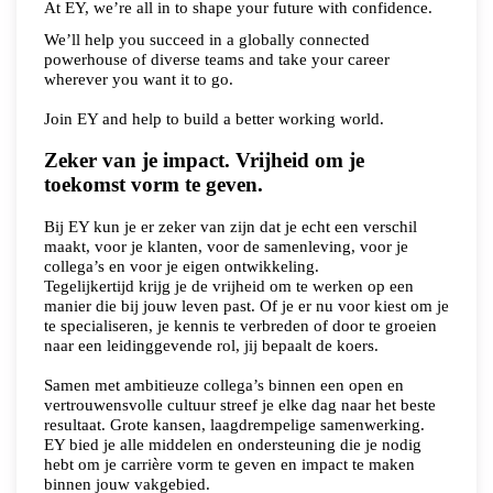
At EY, we’re all in to shape your future with confidence.
We’ll help you succeed in a globally connected
powerhouse of diverse teams and take your career
wherever you want it to go.
Join EY and help to build a better working world.
Zeker van je impact. Vrijheid om je
toekomst vorm te geven.
Bij EY kun je er zeker van zijn dat je echt een verschil
maakt, voor je klanten, voor de samenleving, voor je
collega’s en voor je eigen ontwikkeling.
Tegelijkertijd krijg je de vrijheid om te werken op een
manier die bij jouw leven past. Of je er nu voor kiest om je
te specialiseren, je kennis te verbreden of door te groeien
naar een leidinggevende rol, jij bepaalt de koers.
Samen met ambitieuze collega’s binnen een open en
vertrouwensvolle cultuur streef je elke dag naar het beste
resultaat. Grote kansen, laagdrempelige samenwerking.
EY bied je alle middelen en ondersteuning die je nodig
hebt om je carrière vorm te geven en impact te maken
binnen jouw vakgebied.