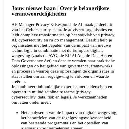
Jouw nieuwe baan | Over je belangrijkste
verantwoordelijkheden
Als Manager Privacy & Responsible AI maak je deel uit
van het Cybersecurity-team. Je adviseert organisaties en
leidt complexe transformaties op het snijvlak van privacy,
AI, cybersecurity en risico management.
Daarbij help je
organisaties met het bepalen van de impact van nieuwe
technologie in combinatie met de Europese digitale
wetgeving (zoals de AVG, de EU AI Act, de Data Act en
Data Governance Act) en deze te vertalen naar praktische
oplossingen op het gebied van governance, frameworks
en processen waarbij deze oplossingen de organisaties in
staat stellen om aan regelgeving te voldoen en waarde
creëren.
Je combineert inhoudelijke expertise met leiderschap en
opereert in multidisciplinaire teams (privacy,
cybersecurity, data, risk en legal). Je werkzaamheden
omvatten onder meer:
Het analyseren van de impact van digitale wetgeving,
het beoordelen van de regelgevingsvolwassenheid
van bestaande programma’s en het opstellen van
roadmaps voor verbeterinitiatieven.