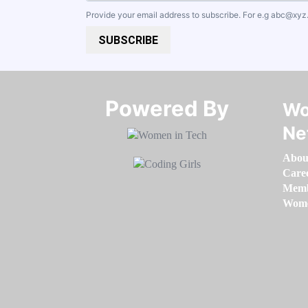
Provide your email address to subscribe. For e.g
abc@xyz
SUBSCRIBE
Powered By​​​​​​​
Wo
Ne
Abou
Care
Memb
Women