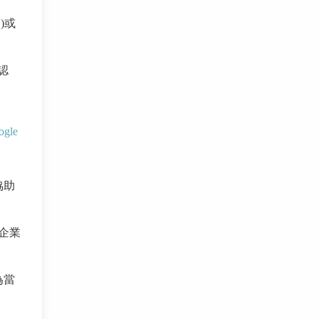
)或
認
ogle
協助
企業
為當