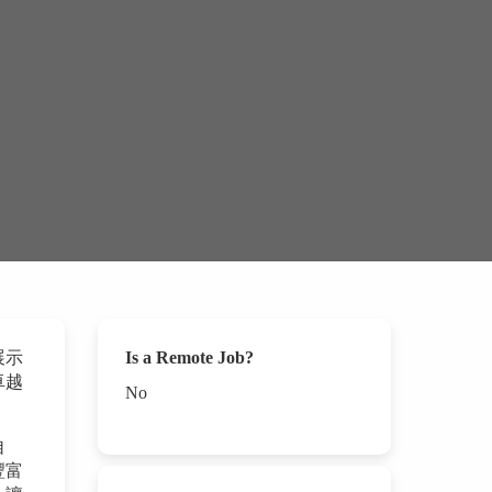
展示
Is a Remote Job?
卓越
No
自
豐富