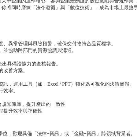
握大型企業的運作核心，參與企業最關鍵的數位風險與合規作業
，你將同時磨練「法令遵循」與「數位技術」，成為市場上最搶
案進度、異常管理與風險預警，確保交付物符合品質標準。
畫，並協助跨部門的資源協調與溝通。
，產出具備證據力的查核報告。
性的改善方案。
訊，運用工具（如：Excel / PPT）轉化為可視化的決策簡報。
執行效率。
建立合規知識庫，提升產出的一致性
流程提升效率與準確性
士學位；歡迎具備「法律+資訊」或「金融+資訊」跨領域背景者。