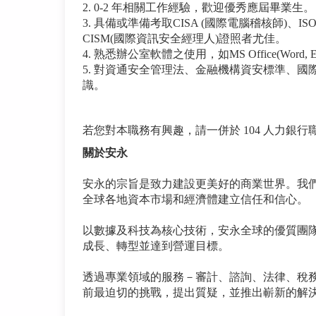
2. 0-2 年相關工作經驗，歡迎優秀應屆畢業生。
3. 具備或準備考取CISA (國際電腦稽核師)、IS
CISM(國際資訊安全經理人)證照者尤佳。
4. 熟悉辦公室軟體之使用，如MS Office(Word, Exc
5. 對資通安全管理法、金融機構資安標準、國際資安
識。
若您對本職務有興趣，請一併於 104 人力銀
關於安永
安永的宗旨是致力建設更美好的商業世界。我
全球各地資本市場和經濟體建立信任和信心。
以數據及科技為核心技術，安永全球的優質團隊
成長、轉型並達到營運目標。
透過專業領域的服務－審計、諮詢、法律、稅
前最迫切的挑戰，提出質疑，並推出嶄新的解