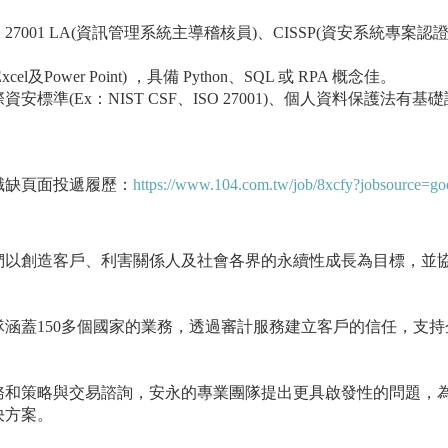
O 27001 LA(資訊管理系統主導稽核員)、CISSP(資安系統專案認證
el及Power Point) ，具備 Python、SQL 或 RPA 概念佳。
標準(Ex：NIST CSF、ISO 27001)、個人資料保護法有基礎
行職缺頁面投遞履歷：
https://www.104.com.tw/job/8xcfy?jobsource=go
們以創造客戶、利害關係人及社會各界的永續性成長為目標，並
涵蓋150多個國家的業務，透過審計服務建立客戶的信任，支持
務和策略與交易諮詢，安永的專業團隊提出更具啟發性的問題，
決方案。