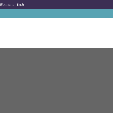
 Women in Tech
aibeishi
【諮詢服務】數位風險合規 - 顧問/資深顧問