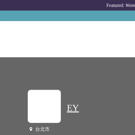
Skip to main content
Featured:
Wome
EY
台北市