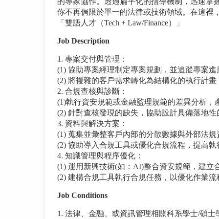
的專家協作。透過扁平化的指導機制，迅速掌
你不再侷限於單一的法律或技術領域。在這裡
「雙語人才（Tech + Law/Finance）」
Job Description
1. 專案交付與管理：
(1) 協助專案經理制定專案規劃，並追蹤專
(2) 將複雜的客戶需求轉化為結構化的執行計
2. 合規查核與診斷：
(1)執行資安規範或金融監理規範的差異分析
(2) 針對查核發現的缺失，協助設計具備落地
3. 資料與解決方案：
(1) 蒐集並彙整客戶內部的分散數據與外部法規資
(2) 協助導入合規工具或優化合規流程，提高
4. 知識管理與程序優化：
(1) 運用新興技術(如：AI)整合資安規範，
(2) 建構合規工具執行合規任務，以優化作業
Job Conditions
1. 法律、金融、或資訊管理相關科系學士/碩